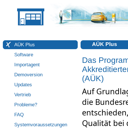
AÜK Plus
AÜK Plus
Software
Das Program
Importagent
Akkreditier
Demoversion
(AÜK)
Updates
Auf Grundlag
Vertrieb
die Bundesr
Probleme?
entschieden
FAQ
Qualität bei
Systemvoraussetzungen