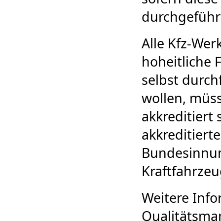
durchgeführ
Alle Kfz-Wer
hoheitliche
selbst durc
wollen, müs
akkreditiert
akkreditiert
Bundesinnu
Kraftfahrze
Weitere Inf
Qualitätsm