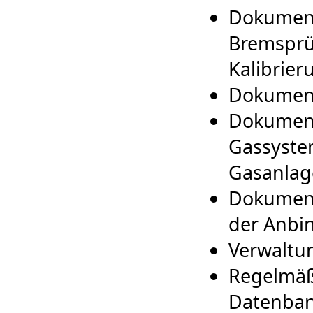
Dokumenta
Bremsprüf
Kalibrie
Dokument
Dokument
Gassyste
Gasanlag
Dokumenta
der Anbi
Verwaltun
Regelmäß
Datenbank