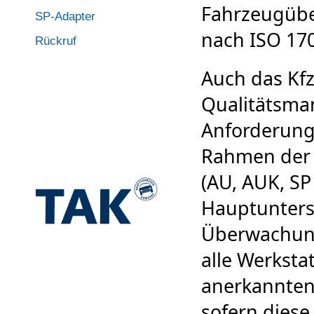
Fahrzeugübe
SP-Adapter
nach ISO 17
Rückruf
Auch das Kf
Qualitätsma
Anforderung
Rahmen der 
(AU, AUK, SP
Hauptunters
Überwachung
alle Werkst
anerkannten 
sofern diese