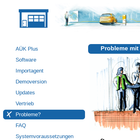
Probleme mit
AÜK Plus
Software
Importagent
Demoversion
Updates
Vertrieb
Probleme?
FAQ
Systemvoraussetzungen