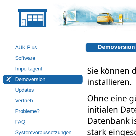
Demoversion
AÜK Plus
Software
Sie können d
Importagent
Demoversion
installieren.
Updates
Ohne eine gü
Vertrieb
initialen Da
Probleme?
Datenbank is
FAQ
stark einges
Systemvoraussetzungen