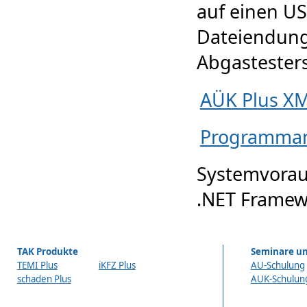
auf einen US
Dateiendung
Abgastester
AÜK Plus XM
Programman
Systemvorau
.NET Framew
TAK Produkte
Seminare un
TEMI Plus
iKFZ Plus
AU-Schulung
schaden Plus
AUK-Schulun