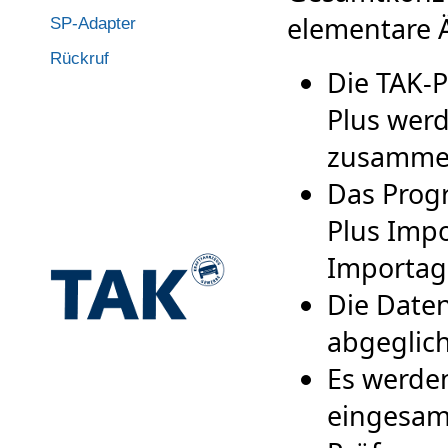
elementare 
SP-Adapter
Rückruf
Die TAK-
Plus wer
zusammen
Das Prog
Plus Imp
Importage
Die Date
abgeglic
Es werde
eingesam