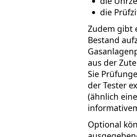
die Uhrze
die Prüfzi
Zudem gibt 
Bestand auf
Gasanlagenp
aus der Zute
Sie Prüfunge
der Tester e
(ähnlich eine
informativem
Optional kö
ausgegebene