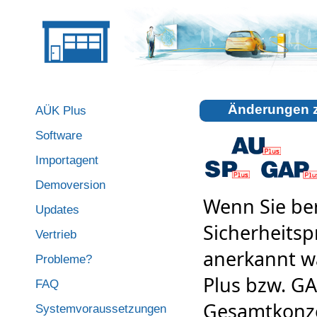
Änderungen z
AÜK Plus
Software
Importagent
Demoversion
Wenn Sie ber
Updates
Sicherheits
Vertrieb
anerkannt w
Probleme?
Plus bzw. GA
FAQ
Gesamtkonze
Systemvoraussetzungen