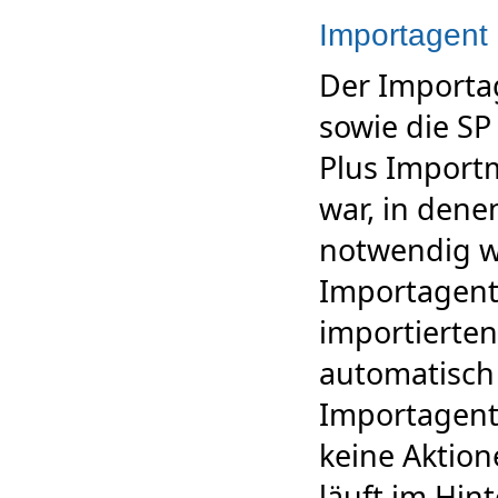
Importagent
Der Importa
sowie die SP
Plus Import
war, in dene
notwendig w
Importagente
importierte
automatisch 
Importagent
keine Aktio
läuft im Hin