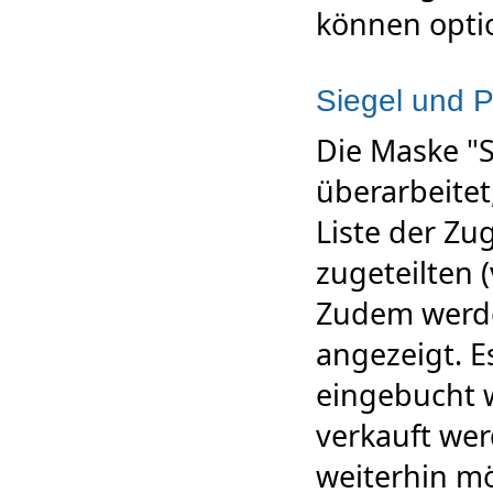
können opti
Siegel und P
Die Maske "S
überarbeitet
Liste der Z
zugeteilten 
Zudem werde
angezeigt. E
eingebucht w
verkauft we
weiterhin mö