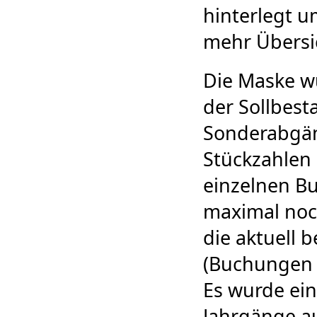
hinterlegt u
mehr Übersic
Die Maske wu
der Sollbest
Sonderabgäng
Stückzahlen 
einzelnen B
maximal noc
die aktuell 
(Buchungen a
Es wurde ein
Jahrgänge a