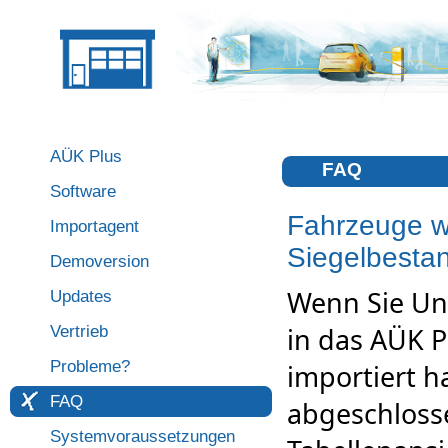
AÜK Plus
FAQ
Software
Fahrzeuge w
Importagent
Siegelbestan
Demoversion
Wenn Sie Un
Updates
Vertrieb
in das AÜK 
Probleme?
importiert h
FAQ
abgeschlosse
Systemvoraussetzungen