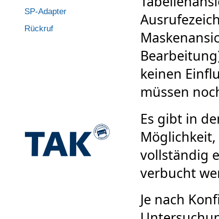
Tabellenansic
SP-Adapter
Ausrufezeich
Rückruf
Maskenansic
Bearbeitung
keinen Einfl
müssen noch
Es gibt in d
Möglichkeit,
vollständig
verbucht we
Je nach Konf
Untersuchu