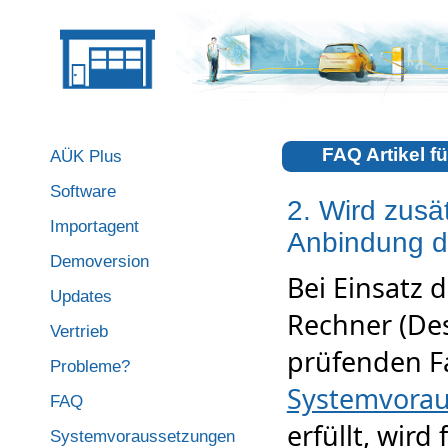
FAQ Artikel f
AÜK Plus
Software
2. Wird zusä
Importagent
Anbindung d
Demoversion
Bei Einsatz 
Updates
Rechner (Des
Vertrieb
prüfenden F
Probleme?
Systemvora
FAQ
erfüllt, wir
Systemvoraussetzungen