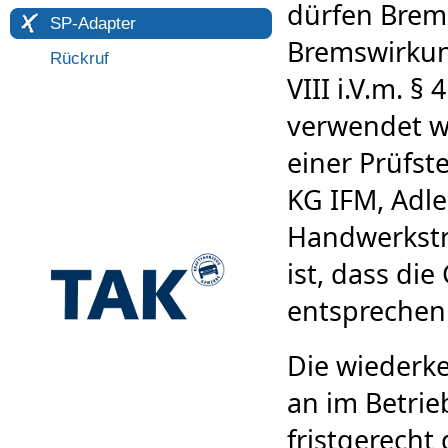
dürfen Brem
SP-Adapter
Bremswirkun
Rückruf
VIII i.V.m. 
verwendet w
einer Prüfst
KG IFM, Adle
Handwerkstr
ist, dass di
entsprechen
Die wiederk
an im Betri
fristgerecht