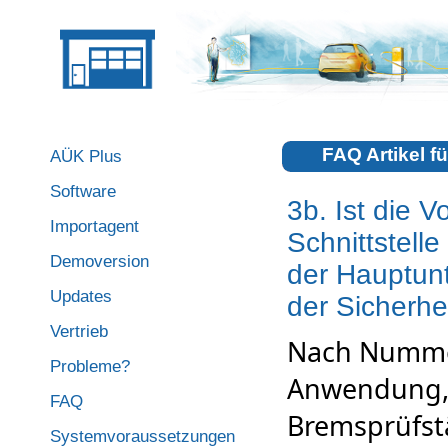
FAQ Artikel f
AÜK Plus
Software
3b. Ist die V
Importagent
Schnittstell
Demoversion
der Hauptun
Updates
der Sicherhe
Vertrieb
Nach Nummer 
Probleme?
Anwendung, 
FAQ
Bremsprüfstä
Systemvoraussetzungen