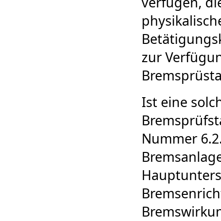
verfügen, di
physikalisch
Betätigungsk
zur Verfügun
Bremsprüstan
Ist eine solc
Bremsprüfst
Nummer 6.2.1
Bremsanlage
Hauptunters
Bremsenricht
Bremswirkun